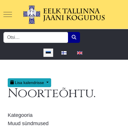
Mobile Menu Toggle
Otsing
Vali keel
Lisa kalendrisse
Noorteõhtu.
Kategooria
Muud sündmused